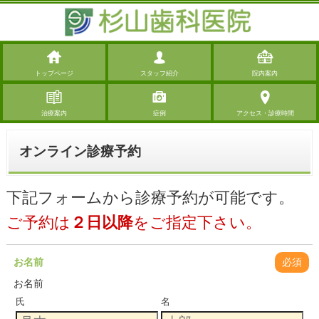
トップページ
スタッフ紹介
院内案内
治療案内
症例
アクセス・診療時間
オンライン診療予約
下記フォームから診療予約が可能です。
ご予約は
２日以降
をご指定下さい。
お名前
必須
お名前
氏
名